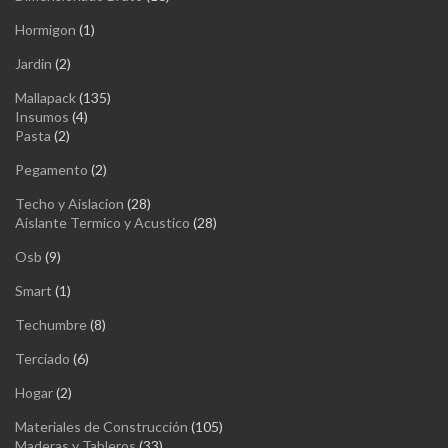
productos
1
Hormigon
1
producto
2
Jardin
2
productos
135
Mallapack
135
4
productos
Insumos
4
2
productos
Pasta
2
productos
2
Pegamento
2
productos
28
Techo y Aislacion
28
productos
28
Aislante Termico y Acustico
28
productos
9
Osb
9
productos
1
Smart
1
producto
8
Techumbre
8
productos
6
Terciado
6
productos
2
Hogar
2
productos
105
Materiales de Construcción
105
33
productos
Maderas y Tableros
33