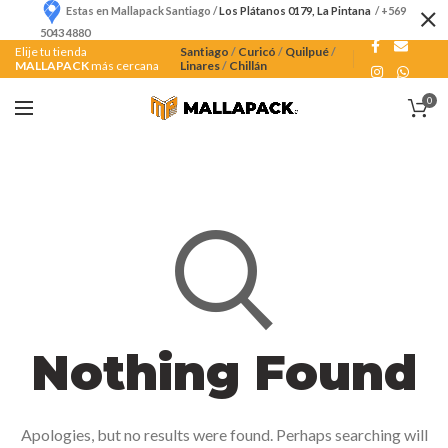
Estas en Mallapack Santiago /
Los Plátanos 0179, La Pintana
/ +569
5043 4880
Elije tu tienda
Santiago
/
Curicó
/
Quilpué
/
MALLAPACK
más cercana
Linares
/
Chillán
0
Nothing Found
Apologies, but no results were found. Perhaps searching will