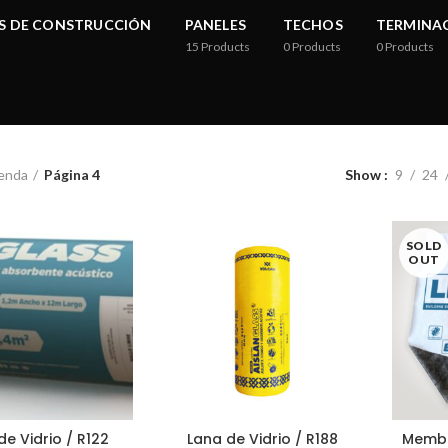
S DE CONSTRUCCIÓN
PANELES
TECHOS
TERMINA
15
Products
0
Products
0
Products
enda
Página 4
Show
9
24
SOLD
OUT
de Vidrio / R122
Lana de Vidrio / R188
Membr