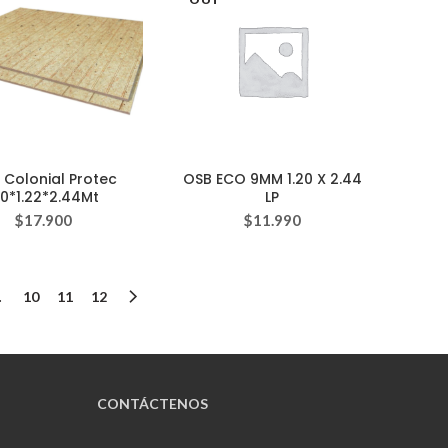
 Colonial Protec
OSB ECO 9MM 1.20 X 2.44
.0*1.22*2.44Mt
LP
$
17.900
$
11.990
…
10
11
12
CONTÁCTENOS