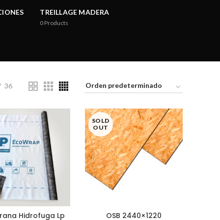
CIONES
TREILLAGE MADERA
0
Products
36
SOLD
OUT
ana Hidrofuga Lp
OSB 2440×1220