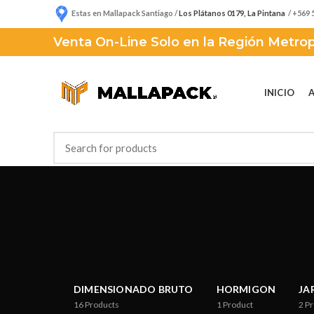
Estas en Mallapack Santiago /
Los Plátanos 0179, La Pintana
/ +569 
Venta On-Line Solo en la Región Metrop
INICIO
DIMENSIONADO BRUTO
HORMIGON
JA
16
Products
1
Product
2
Pr