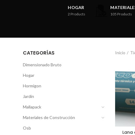
HOGAR
MATERIALE
2
Products
105
Products
CATEGORÍAS
Inicio
Ti
Dimensionado Bruto
Hogar
Hormigon
Jardin
Mallapack
Materiales de Construcción
Osb
Lana 