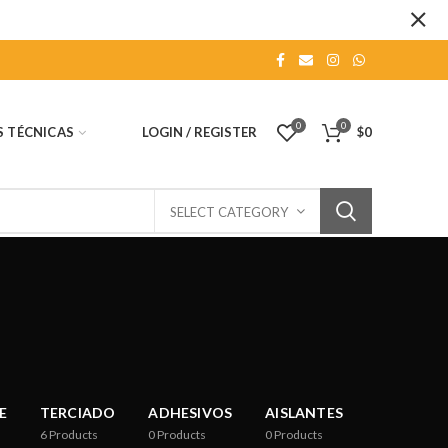
0
0
S TÉCNICAS
LOGIN / REGISTER
$
0
SELECT CATEGORY
E
TERCIADO
ADHESIVOS
AISLANTES
6
Products
0
Products
0
Products