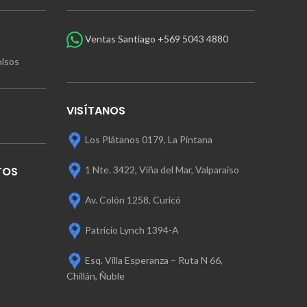
Ventas Santiago +569 5043 4880
olsos
VISÍTANOS
Los Plátanos 0179, La Pintana
1 Nte. 3422, Viña del Mar, Valparaíso
TOS
Av. Colón 1258, Curicó
Patricio Lynch 1394-A
Esq. Villa Esperanza – Ruta N 66,
Chillán, Ñuble