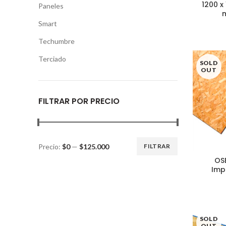
1200 x
Paneles
Smart
Techumbre
Terciado
SOLD
OUT
FILTRAR POR PRECIO
Precio:
$0
—
$125.000
FILTRAR
Precio
Precio
OS
mínimo
máximo
Imp
SOLD
OUT