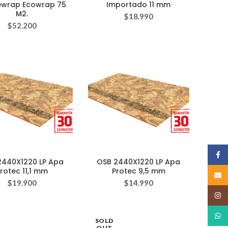
wrap Ecowrap 75
Importado 11 mm
M2.
$
18.990
$
52.200
Face
2440X1220 LP Apa
OSB 2440X1220 LP Apa
rotec 11,1 mm
Protec 9,5 mm
Email
$
19.900
$
14.990
Insta
What
SOLD
OUT