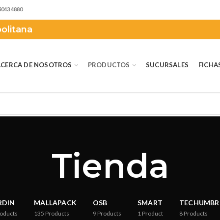
5043 4880
olitana
ACERCA DE NOSOTROS
PRODUCTOS
SUCURSALES
FICHA
Tienda
RDIN
MALLAPACK
OSB
SMART
TECHUMBR
oducts
135
Products
9
Products
1
Product
8
Products