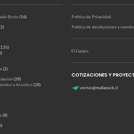
16
ado Bruto
16
Política de Privacidad
productos
1
1
Política de devoluciones y reemb
producto
oductos
135
135
El Equipo
4
productos
4
productos
oductos
2
o
2
productos
COTIZACIONES Y PROYEC
28
slacion
28
productos
28
ermico y Acustico
28
ventas@mallapack.cl
productos
ductos
oducto
8
e
8
productos
6
6
productos