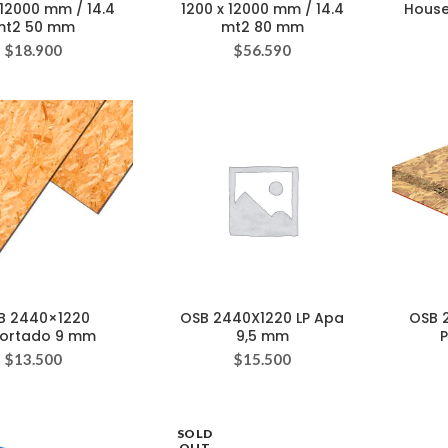
 12000 mm / 14.4
1200 x 12000 mm / 14.4
House
mt2 50 mm
mt2 80 mm
$
18.900
$
56.590
B 2440×1220
OSB 2440X1220 LP Apa
OSB 
ortado 9 mm
9,5 mm
P
$
13.500
$
15.500
SOLD
OUT