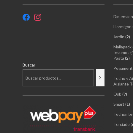
Dimension
Hormigon
2
Jardin
2
pr
Mallapack
Insumos
2
Pasta
2
pr
Buscar
Pegament
Techo y Ai
Aislante T
9
Osb
9
pro
1
Smart
1
pr
Techumbr
Terciado