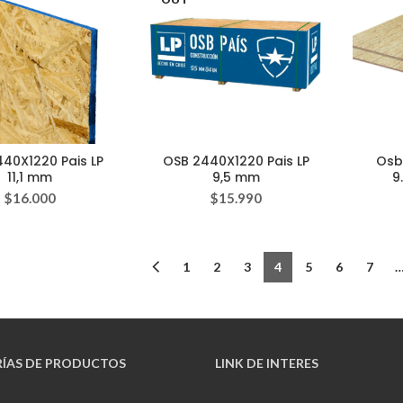
40X1220 Pais LP
OSB 2440X1220 Pais LP
Osb
11,1 mm
9,5 mm
9
$
16.000
$
15.990
1
2
3
4
5
6
7
ÍAS
DE PRODUCTOS
LINK DE INTERES