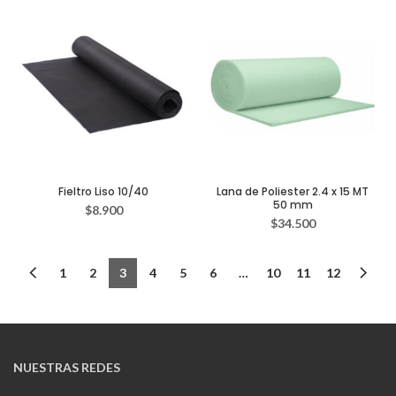
Fieltro Liso 10/40
Lana de Poliester 2.4 x 15 MT
50 mm
$
8.900
$
34.500
1
2
3
4
5
6
…
10
11
12
NUESTRAS REDES