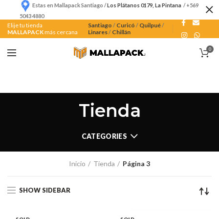
Estas en Mallapack Santiago /
Los Plátanos 0179, La Pintana
/ +569
5043 4880
Elije tu tienda
Santiago
/
Curicó
/
Quilpué
/
MALLAPACK
más cercana
Linares
/
Chillán
0
Tienda
CATEGORIES
Inicio
Tienda
Página 3
SHOW SIDEBAR