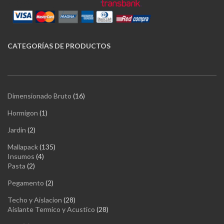
CATEGORÍAS
DE PRODUCTOS
16
Dimensionado Bruto
16
productos
1
Hormigon
1
producto
2
Jardin
2
productos
135
Mallapack
135
4
productos
Insumos
4
2
productos
Pasta
2
productos
2
Pegamento
2
productos
28
Techo y Aislacion
28
productos
28
Aislante Termico y Acustico
28
productos