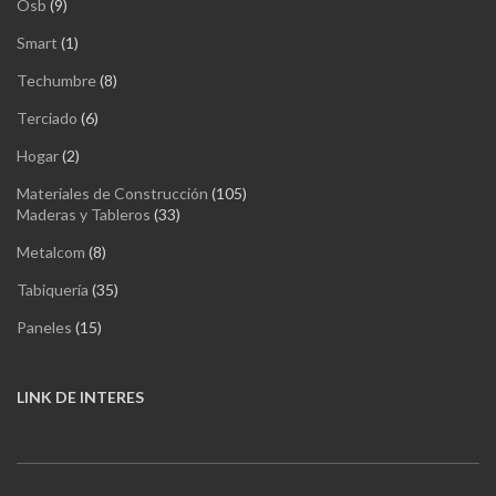
9
Osb
9
productos
1
Smart
1
producto
8
Techumbre
8
productos
6
Terciado
6
productos
2
Hogar
2
productos
105
Materiales de Construcción
105
33
productos
Maderas y Tableros
33
productos
8
Metalcom
8
productos
35
Tabiquería
35
productos
15
Paneles
15
productos
LINK DE INTERES