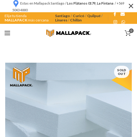
Estas en Mallapack Santiago /
Los Plátanos 0179, La Pintana
/ +569
5043 4880
Elije tu tienda
Santiago
/
Curicó
/
Quilpué
/
MALLAPACK
más cercana
Linares
/
Chillán
0
SOLD
OUT