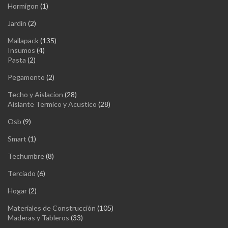
1
Hormigon
1
producto
2
Jardin
2
productos
135
Mallapack
135
4
productos
Insumos
4
2
productos
Pasta
2
productos
2
Pegamento
2
productos
28
Techo y Aislacion
28
productos
28
Aislante Termico y Acustico
28
productos
9
Osb
9
productos
1
Smart
1
producto
8
Techumbre
8
productos
6
Terciado
6
productos
2
Hogar
2
productos
105
Materiales de Construcción
105
33
productos
Maderas y Tableros
33
productos